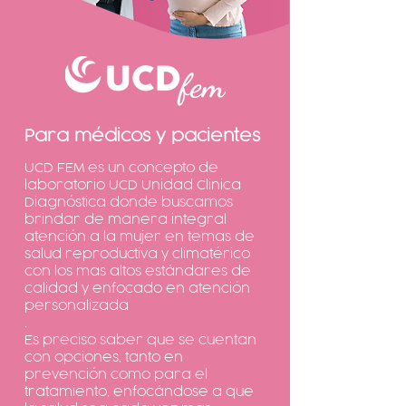
Para médicos y pacientes
UCD FEM es un concepto de
laboratorio UCD Unidad Clinica
Diagnóstica donde buscamos
brindar de manera integral
atención a la mujer en temas de
salud reproductiva y climatérico
con los mas altos estándares de
calidad y enfocado en atención
personalizada
.
Es preciso saber que se cuentan
con opciones, tanto en
prevención como para el
tratamiento, enfocándose a que