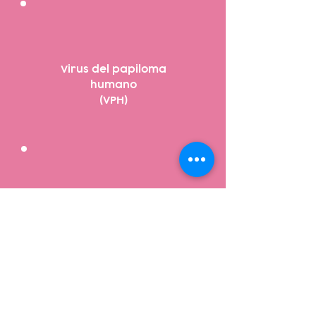
Virus del papiloma
humano
(VPH)
Perfiles hormonales